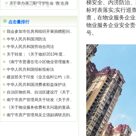
梯安全、内涝防治、
边”急救知识公益培训的通知
标对表落实;实行巡
关于参观“南宁市物业服务质量提升学
习基地”——南宁绿地璞悦公馆的通知
查，在物业服务企业
点击量排行
关于举办2026年初、中级消防设施操
物业服务企业安全责
作员
我会参加市住房局组织开展捐赠慰问..
号。
关于参观“南宁市物业服务质量提升学
中华人民共和国消防法
习基地”——南宁中国太平金融大厦的通
知
中华人民共和国劳动合同法
关于举办“巧用心理学 让沟通更简单高
关于转发：《关于做好2013年度..
效”公益培训的通知
《南宁市普通住宅小区物业管理服务..
中华人民共和国招标投标法
建设部关于印发《业主临时公约（示..
中华人民共和国消费者权益保护法
自治区物价局、自治区建设厅《关于..
南宁市房产管理局关于转发《关于开..
《关于物业服务收费有关问题的复函..
南宁市房产管理局吴立强副调研员到..