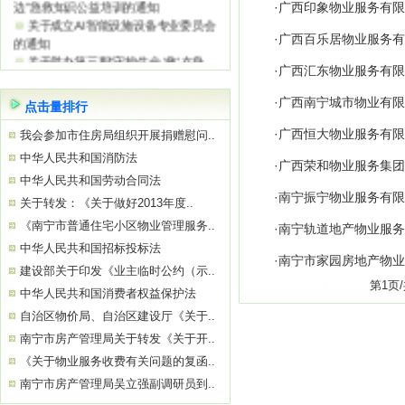
边”急救知识公益培训的通知
·
广西印象物业服务有限
关于成立AI智能设施设备专业委员会
的通知
·
广西百乐居物业服务有
关于举办第三期“守护生命 ‘救’在身
·
广西汇东物业服务有限
边”急救知识公益培训的通知
关于参观“南宁市物业服务质量提升学
·
广西南宁城市物业有限
点击量排行
习基地”——南宁绿地璞悦公馆的通知
关于举办2026年初、中级消防设施操
·
广西恒大物业服务有限
我会参加市住房局组织开展捐赠慰问..
作员
中华人民共和国消防法
关于参观“南宁市物业服务质量提升学
·
广西荣和物业服务集团
中华人民共和国劳动合同法
习基地”——南宁中国太平金融大厦的通
·
南宁振宁物业服务有限
知
关于转发：《关于做好2013年度..
关于举办“巧用心理学 让沟通更简单高
《南宁市普通住宅小区物业管理服务..
·
南宁轨道地产物业服务
效”公益培训的通知
中华人民共和国招标投标法
·
南宁市家园房地产物业
建设部关于印发《业主临时公约（示..
第1
中华人民共和国消费者权益保护法
自治区物价局、自治区建设厅《关于..
南宁市房产管理局关于转发《关于开..
《关于物业服务收费有关问题的复函..
南宁市房产管理局吴立强副调研员到..