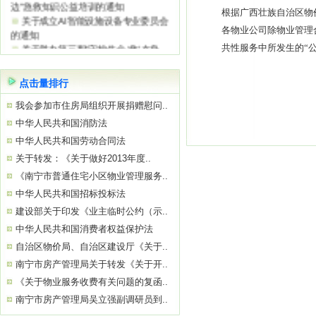
边”急救知识公益培训的通知
根据广西壮族自治区物
关于成立AI智能设施设备专业委员会
的通知
各物业公司除物业管理
关于举办第三期“守护生命 ‘救’在身
共性服务中所发生的“
边”急救知识公益培训的通知
关于参观“南宁市物业服务质量提升学
点击量排行
习基地”——南宁绿地璞悦公馆的通知
关于举办2026年初、中级消防设施操
我会参加市住房局组织开展捐赠慰问..
作员
中华人民共和国消防法
关于参观“南宁市物业服务质量提升学
中华人民共和国劳动合同法
习基地”——南宁中国太平金融大厦的通
知
关于转发：《关于做好2013年度..
关于举办“巧用心理学 让沟通更简单高
《南宁市普通住宅小区物业管理服务..
效”公益培训的通知
中华人民共和国招标投标法
建设部关于印发《业主临时公约（示..
中华人民共和国消费者权益保护法
自治区物价局、自治区建设厅《关于..
南宁市房产管理局关于转发《关于开..
《关于物业服务收费有关问题的复函..
南宁市房产管理局吴立强副调研员到..