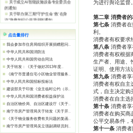
的通知
为进行舆论监督
关于举办第三期“守护生命 ‘救’在身
边”急救知识公益培训的通知
第二章
消费者的
关于参观“南宁市物业服务质量提升学
第七条
消费者在
习基地”——南宁绿地璞悦公馆的通知
关于举办2026年初、中级消防设施操
利。
点击量排行
作员
消费者有权要求
关于参观“南宁市物业服务质量提升学
我会参加市住房局组织开展捐赠慰问..
第八条
消费者享
习基地”——南宁中国太平金融大厦的通
中华人民共和国消防法
消费者有权根据
知
中华人民共和国劳动合同法
关于举办“巧用心理学 让沟通更简单高
生产者、用途、
效”公益培训的通知
关于转发：《关于做好2013年度..
证明、使用方法
《南宁市普通住宅小区物业管理服务..
第九条
消费者享
中华人民共和国招标投标法
消费者有权自主
建设部关于印发《业主临时公约（示..
式，自主决定购
中华人民共和国消费者权益保护法
消费者在自主选
自治区物价局、自治区建设厅《关于..
第十条
消费者享
南宁市房产管理局关于转发《关于开..
消费者在购买商
《关于物业服务收费有关问题的复函..
公平交易条件，
南宁市房产管理局吴立强副调研员到..
第十一条
消费者