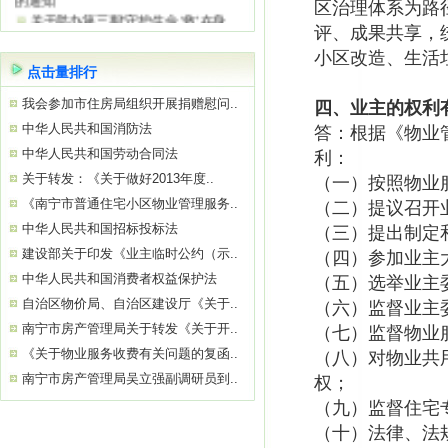
关于举办第三期“守护生命 ‘救’在身
区治理体系为路
边”急救知识公益培训的通知
评、成果共享，
关于参观“南宁市物业服务质量提升学
小区改造、生活
习基地”——南宁绿地璞悦公馆的通知
点击量排行
关于举办2026年初、中级消防设施操
作员
我会参加市住房局组织开展捐赠慰问..
四、业主的权利
关于参观“南宁市物业服务质量提升学
中华人民共和国消防法
答：根据《物业
习基地”——南宁中国太平金融大厦的通
中华人民共和国劳动合同法
利：
知
关于转发：《关于做好2013年度..
（一）按照物业
关于举办“巧用心理学 让沟通更简单高
效”公益培训的通知
《南宁市普通住宅小区物业管理服务..
（二）提议召开
中华人民共和国招标投标法
（三）提出制定
建设部关于印发《业主临时公约（示..
（四）参加业主
中华人民共和国消费者权益保护法
（五）选举业主
自治区物价局、自治区建设厅《关于..
（六）监督业主
南宁市房产管理局关于转发《关于开..
（七）监督物业
《关于物业服务收费有关问题的复函..
（八）对物业共
南宁市房产管理局吴立强副调研员到..
权；
（九）监督住宅
（十）法律、法