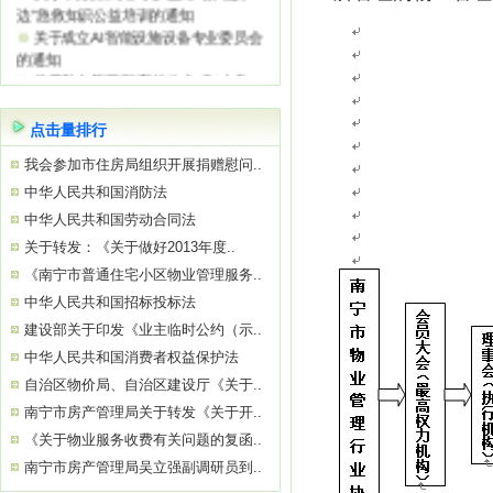
边”急救知识公益培训的通知
关于成立AI智能设施设备专业委员会
的通知
关于举办第三期“守护生命 ‘救’在身
边”急救知识公益培训的通知
关于参观“南宁市物业服务质量提升学
点击量排行
习基地”——南宁绿地璞悦公馆的通知
关于举办2026年初、中级消防设施操
我会参加市住房局组织开展捐赠慰问..
作员
中华人民共和国消防法
关于参观“南宁市物业服务质量提升学
中华人民共和国劳动合同法
习基地”——南宁中国太平金融大厦的通
关于转发：《关于做好2013年度..
知
关于举办“巧用心理学 让沟通更简单高
《南宁市普通住宅小区物业管理服务..
效”公益培训的通知
中华人民共和国招标投标法
建设部关于印发《业主临时公约（示..
中华人民共和国消费者权益保护法
自治区物价局、自治区建设厅《关于..
南宁市房产管理局关于转发《关于开..
《关于物业服务收费有关问题的复函..
南宁市房产管理局吴立强副调研员到..