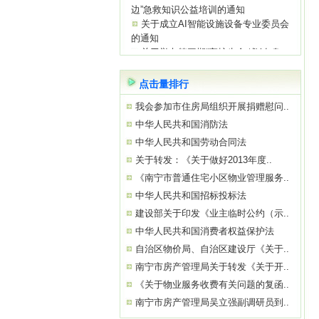
关于成立AI智能设施设备专业委员会
的通知
关于举办第三期“守护生命 ‘救’在身
边”急救知识公益培训的通知
关于参观“南宁市物业服务质量提升学
习基地”——南宁绿地璞悦公馆的通知
点击量排行
关于举办2026年初、中级消防设施操
作员
我会参加市住房局组织开展捐赠慰问..
关于参观“南宁市物业服务质量提升学
中华人民共和国消防法
习基地”——南宁中国太平金融大厦的通
中华人民共和国劳动合同法
知
关于转发：《关于做好2013年度..
关于举办“巧用心理学 让沟通更简单高
效”公益培训的通知
《南宁市普通住宅小区物业管理服务..
中华人民共和国招标投标法
建设部关于印发《业主临时公约（示..
中华人民共和国消费者权益保护法
自治区物价局、自治区建设厅《关于..
南宁市房产管理局关于转发《关于开..
《关于物业服务收费有关问题的复函..
南宁市房产管理局吴立强副调研员到..