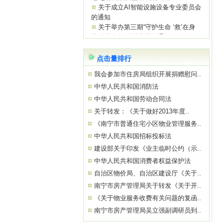
的通知
关于举办第三期“守护生命 ‘救’在身
边”急救知识公益培训的通知
关于参观“南宁市物业服务质量提升学
习基地”——南宁绿地璞悦公馆的通知
关于举办2026年初、中级消防设施操
点击量排行
作员
我会参加市住房局组织开展捐赠慰问..
关于参观“南宁市物业服务质量提升学
习基地”——南宁中国太平金融大厦的通
中华人民共和国消防法
知
中华人民共和国劳动合同法
关于举办“巧用心理学 让沟通更简单高
关于转发：《关于做好2013年度..
效”公益培训的通知
《南宁市普通住宅小区物业管理服务..
中华人民共和国招标投标法
建设部关于印发《业主临时公约（示..
中华人民共和国消费者权益保护法
自治区物价局、自治区建设厅《关于..
南宁市房产管理局关于转发《关于开..
《关于物业服务收费有关问题的复函..
南宁市房产管理局吴立强副调研员到..